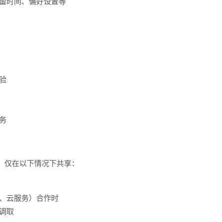
留时间、偏好设置等
验
务
，仅在以下情况下共享：
、云服务）合作时
调取