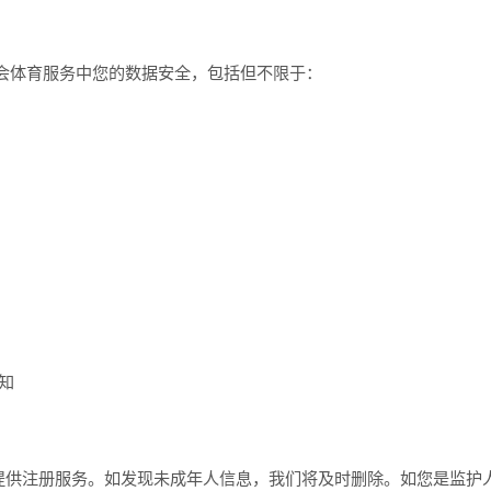
会体育服务中您的数据安全，包括但不限于：
知
户提供注册服务。如发现未成年人信息，我们将及时删除。如您是监护