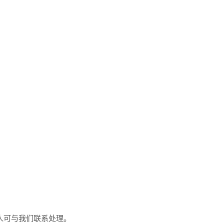
人可与我们联系处理。