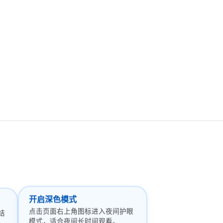
开启深色模式
点击页面右上角图标进入夜间护眼
结
模式，适合夜间长时间观看。