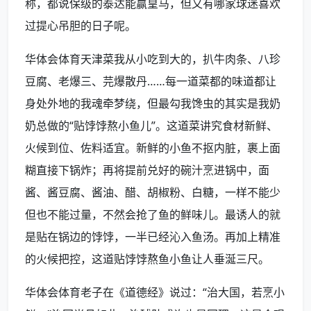
称，都说保级的泰达能赢皇马，但又有哪家球迷喜欢
过提心吊胆的日子呢。
华体会体育天津菜我从小吃到大的，扒牛肉条、八珍
豆腐、老爆三、芫爆散丹……每一道菜都的味道都让
身处外地的我魂牵梦绕，但最勾我馋虫的其实是我奶
奶总做的“贴饽饽熬小鱼儿”。这道菜讲究食材新鲜、
火候到位、佐料适宜。新鲜的小鱼不抠内脏，裹上面
糊直接下锅炸；再将提前兑好的碗汁烹进锅中，面
酱、酱豆腐、酱油、醋、胡椒粉、白糖，一样不能少
但也不能过量，不然会抢了鱼的鲜味儿。最诱人的就
是贴在锅边的饽饽，一半已经沁入鱼汤。再加上精准
的火候把控，这道贴饽饽熬鱼小鱼让人垂涎三尺。
华体会体育老子在《道德经》说过：“治大国，若烹小