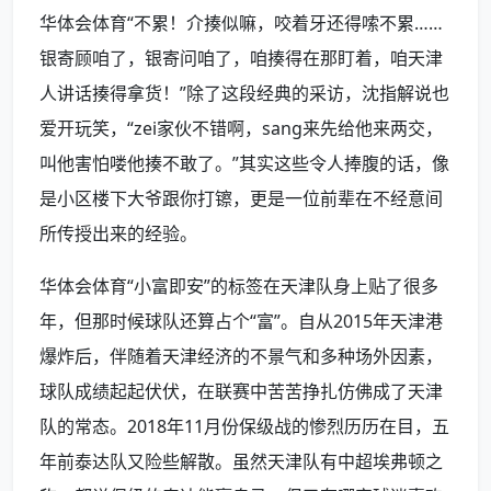
华体会体育“不累！介揍似嘛，咬着牙还得嗦不累……
银寄顾咱了，银寄问咱了，咱揍得在那盯着，咱天津
人讲话揍得拿货！”除了这段经典的采访，沈指解说也
爱开玩笑，“zei家伙不错啊，sang来先给他来两交，
叫他害怕喽他揍不敢了。”其实这些令人捧腹的话，像
是小区楼下大爷跟你打镲，更是一位前辈在不经意间
所传授出来的经验。
华体会体育“小富即安”的标签在天津队身上贴了很多
年，但那时候球队还算占个“富”。自从2015年天津港
爆炸后，伴随着天津经济的不景气和多种场外因素，
球队成绩起起伏伏，在联赛中苦苦挣扎仿佛成了天津
队的常态。2018年11月份保级战的惨烈历历在目，五
年前泰达队又险些解散。虽然天津队有中超埃弗顿之