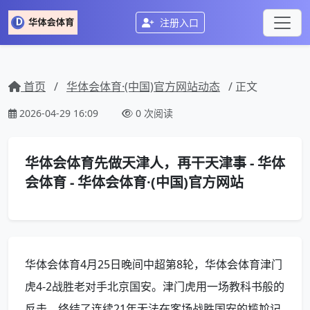
注册入口
首页
/
华体会体育·(中国)官方网站动态
/ 正文
2026-04-29 16:09
0 次阅读
华体会体育先做天津人，再干天津事 - 华体
会体育 - 华体会体育·(中国)官方网站
华体会体育4月25日晚间中超第8轮，华体会体育津门
虎4-2战胜老对手北京国安。津门虎用一场教科书般的
反击，终结了连续21年无法在客场战胜国安的尴尬记