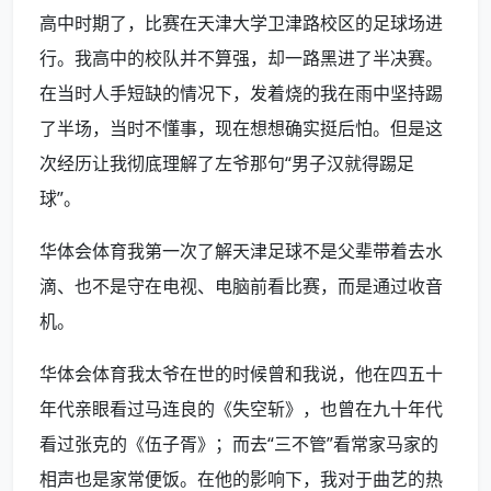
高中时期了，比赛在天津大学卫津路校区的足球场进
行。我高中的校队并不算强，却一路黑进了半决赛。
在当时人手短缺的情况下，发着烧的我在雨中坚持踢
了半场，当时不懂事，现在想想确实挺后怕。但是这
次经历让我彻底理解了左爷那句“男子汉就得踢足
球”。
华体会体育我第一次了解天津足球不是父辈带着去水
滴、也不是守在电视、电脑前看比赛，而是通过收音
机。
华体会体育我太爷在世的时候曾和我说，他在四五十
年代亲眼看过马连良的《失空斩》，也曾在九十年代
看过张克的《伍子胥》；而去“三不管”看常家马家的
相声也是家常便饭。在他的影响下，我对于曲艺的热