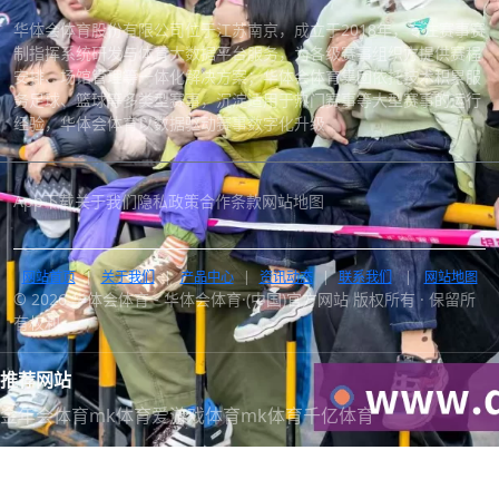
华体会体育股份有限公司位于江苏南京，成立于2018年，专注赛事赛
制指挥系统研发与体育大数据平台服务，为各级赛事组织方提供赛程
安排、场馆管理等一体化解决方案；华体会体育集团依托技术积累服
务足球、篮球等多类型赛事，沉淀适用于热门赛事等大型赛事的运行
经验，华体会体育以数据驱动赛事数字化升级
App下载
关于我们
隐私政策
合作条款
网站地图
网站首页
|
关于我们
|
产品中心
|
资讯动态
|
联系我们
|
网站地图
© 2026 华体会体育 - 华体会体育·(中国)官方网站 版权所有 · 保留所
有权利
推荐网站
金年会体育
mk体育
爱游戏体育
mk体育
千亿体育